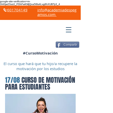
google-site-verification=m-
3I40jw2SsdJ_PDhFwKMjQoa58ls4Lvg8hXUBTy3_4
601704149
info@academiadespeg
amos.com
Compartir
#CursoMotivación
El curso que hará que tu hijo/a recupere la
motivación por los estudios
17/08
CURSO DE MOTIVACIÓN
PARA ESTUDIANTES