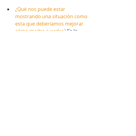
¿Qué nos puede estar 
mostrando una situación como 
esta que deberíamos mejorar 
cómo madre o padre?
 Es la 
típica situación en la que hemos 
dado un exceso de cariño a 
nuestro hijo. Quizás hemos 
tenido problemas de autoestima 
en algún momento o no nos 
hemos sentido válidos y cuando 
hemos sido madres o padres 
nos hemos sentido realizados y 
hemos abandonado el resto de 
las facetas de nuestra vida. Eso 
nos ha llenado temporalmente, 
pero ha acabado provocando 
una situación de saturación 
incontrolable. 