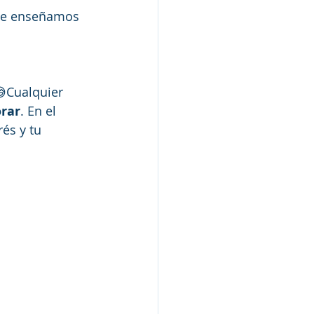
ue enseñamos 
😅Cualquier 
orar
. En el 
és y tu 