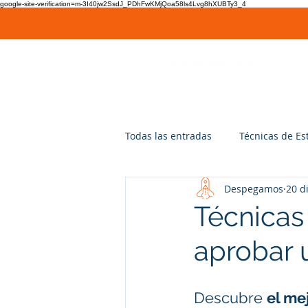
google-site-verification=m-3I40jw2SsdJ_PDhFwKMjQoa58ls4Lvg8hXUBTy3_4
Todas las entradas
Técnicas de Es
Despegamos
20 d
Técnicas
aprobar
Descubre 
el me